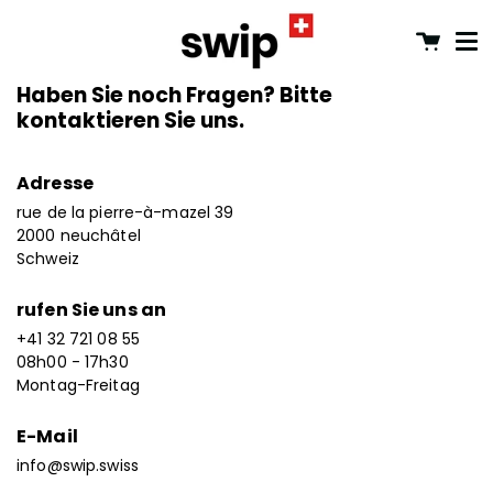
Me
Zum
Warenk
Seiteninhalt
springen
Haben Sie noch Fragen? Bitte
kontaktieren Sie uns.
Adresse
rue de la pierre-à-mazel 39
2000 neuchâtel
Schweiz
rufen Sie uns an
+41 32 721 08 55
08h00 - 17h30
Montag-Freitag
E-Mail
info@swip.swiss